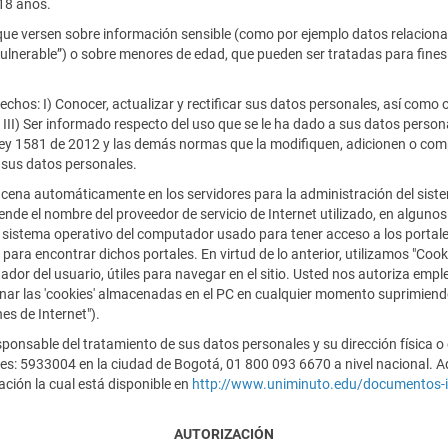
18 años.
e versen sobre información sensible (como por ejemplo datos relacionad
n vulnerable”) o sobre menores de edad, que pueden ser tratadas para fine
rechos: I) Conocer, actualizar y rectificar sus datos personales, así como 
III) Ser informado respecto del uso que se le ha dado a sus datos persona
 ley 1581 de 2012 y las demás normas que la modifiquen, adicionen o comp
 sus datos personales.
acena automáticamente en los servidores para la administración del siste
 el nombre del proveedor de servicio de Internet utilizado, en algunos ca
sistema operativo del computador usado para tener acceso a los portales 
ara encontrar dichos portales. En virtud de lo anterior, utilizamos "Co
r del usuario, útiles para navegar en el sitio. Usted nos autoriza emplea
inar las 'cookies' almacenadas en el PC en cualquier momento suprimiend
es de Internet").
nsable del tratamiento de sus datos personales y su dirección física o e
o es: 5933004 en la ciudad de Bogotá, 01 800 093 6670 a nivel nacional
ación la cual está disponible en
http://www.uniminuto.edu/documentos-in
AUTORIZACIÓN