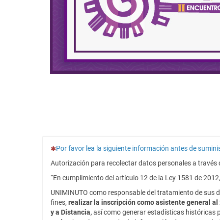
(Esta pregunta es obligatoria)
Por favor lea la siguiente información antes de sumin
Autorización para recolectar datos personales a travé
“En cumplimiento del artículo 12 de la Ley 1581 de 2012,
UNIMINUTO como responsable del tratamiento de sus dat
fines,
realizar la inscripción como asistente general a
y a Distancia,
así como generar estadísticas históricas 