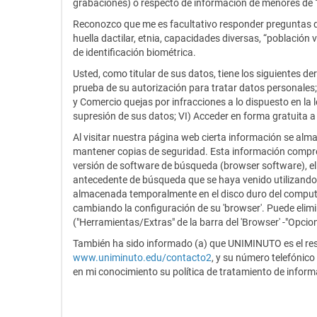
grabaciones) o respecto de información de menores de 
Reconozco que me es facultativo responder preguntas qu
huella dactilar, etnia, capacidades diversas, “població
de identificación biométrica.
Usted, como titular de sus datos, tiene los siguientes de
prueba de su autorización para tratar datos personales; 
y Comercio quejas por infracciones a lo dispuesto en la
supresión de sus datos; VI) Acceder en forma gratuita a
Al visitar nuestra página web cierta información se alm
mantener copias de seguridad. Esta información comprende
versión de software de búsqueda (browser software), el 
antecedente de búsqueda que se haya venido utilizando p
almacenada temporalmente en el disco duro del computado
cambiando la configuración de su 'browser'. Puede elim
("Herramientas/Extras" de la barra del 'Browser' -"Opcion
También ha sido informado (a) que UNIMINUTO es el respo
www.uniminuto.edu/contacto2
, y su número telefónic
en mi conocimiento su política de tratamiento de inform