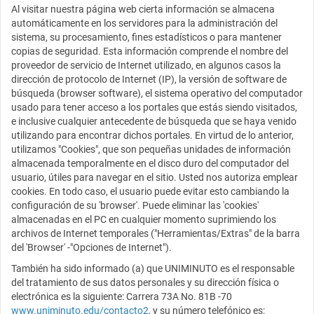
Al visitar nuestra página web cierta información se almacena
automáticamente en los servidores para la administración del
sistema, su procesamiento, fines estadísticos o para mantener
copias de seguridad. Esta información comprende el nombre del
proveedor de servicio de Internet utilizado, en algunos casos la
dirección de protocolo de Internet (IP), la versión de software de
búsqueda (browser software), el sistema operativo del computador
usado para tener acceso a los portales que estás siendo visitados,
e inclusive cualquier antecedente de búsqueda que se haya venido
utilizando para encontrar dichos portales. En virtud de lo anterior,
utilizamos "Cookies", que son pequeñas unidades de información
almacenada temporalmente en el disco duro del computador del
usuario, útiles para navegar en el sitio. Usted nos autoriza emplear
cookies. En todo caso, el usuario puede evitar esto cambiando la
configuración de su 'browser'. Puede eliminar las 'cookies'
almacenadas en el PC en cualquier momento suprimiendo los
archivos de Internet temporales ("Herramientas/Extras" de la barra
del 'Browser' -"Opciones de Internet").
También ha sido informado (a) que UNIMINUTO es el responsable
del tratamiento de sus datos personales y su dirección física o
electrónica es la siguiente: Carrera 73A No. 81B -70
www.uniminuto.edu/contacto2
, y su número telefónico es: