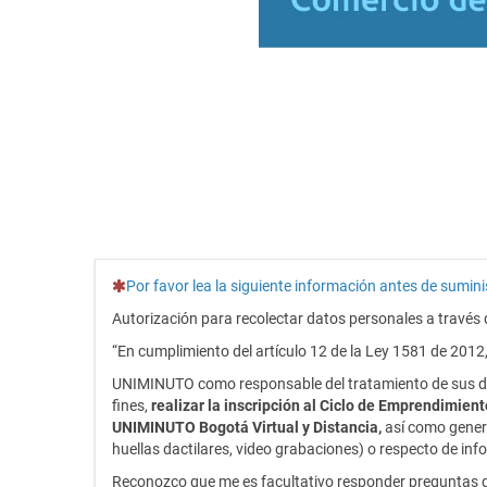
(Esta pregunta es obligatoria)
Por favor lea la siguiente información antes de sumin
Autorización para recolectar datos personales a travé
“En cumplimiento del artículo 12 de la Ley 1581 de 2012,
UNIMINUTO como responsable del tratamiento de sus dat
fines,
realizar la inscripción al Ciclo de Emprendimie
UNIMINUTO Bogotá Virtual y Distancia,
así como genera
huellas dactilares, video grabaciones) o respecto de i
Reconozco que me es facultativo responder preguntas qu