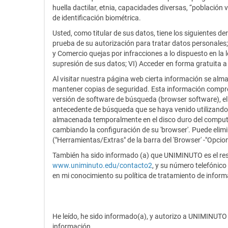
huella dactilar, etnia, capacidades diversas, “població
de identificación biométrica.
Usted, como titular de sus datos, tiene los siguientes de
prueba de su autorización para tratar datos personales; 
y Comercio quejas por infracciones a lo dispuesto en la
supresión de sus datos; VI) Acceder en forma gratuita a
Al visitar nuestra página web cierta información se alm
mantener copias de seguridad. Esta información comprende
versión de software de búsqueda (browser software), el 
antecedente de búsqueda que se haya venido utilizando p
almacenada temporalmente en el disco duro del computado
cambiando la configuración de su 'browser'. Puede elim
("Herramientas/Extras" de la barra del 'Browser' -"Opcion
También ha sido informado (a) que UNIMINUTO es el respo
www.uniminuto.edu/contacto2
, y su número telefónic
en mi conocimiento su política de tratamiento de inform
He leído, he sido informado(a), y autorizo a UNIMINUTO 
información.