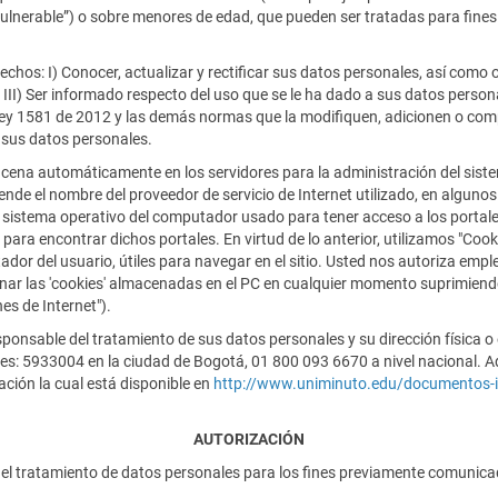
n vulnerable”) o sobre menores de edad, que pueden ser tratadas para fine
rechos: I) Conocer, actualizar y rectificar sus datos personales, así como 
III) Ser informado respecto del uso que se le ha dado a sus datos persona
 ley 1581 de 2012 y las demás normas que la modifiquen, adicionen o comp
 sus datos personales.
acena automáticamente en los servidores para la administración del siste
 el nombre del proveedor de servicio de Internet utilizado, en algunos ca
sistema operativo del computador usado para tener acceso a los portales 
ara encontrar dichos portales. En virtud de lo anterior, utilizamos "Co
r del usuario, útiles para navegar en el sitio. Usted nos autoriza emplea
inar las 'cookies' almacenadas en el PC en cualquier momento suprimiend
es de Internet").
nsable del tratamiento de sus datos personales y su dirección física o e
o es: 5933004 en la ciudad de Bogotá, 01 800 093 6670 a nivel nacional
ación la cual está disponible en
http://www.uniminuto.edu/documentos-in
AUTORIZACIÓN
el tratamiento de datos personales para los fines previamente comunicado