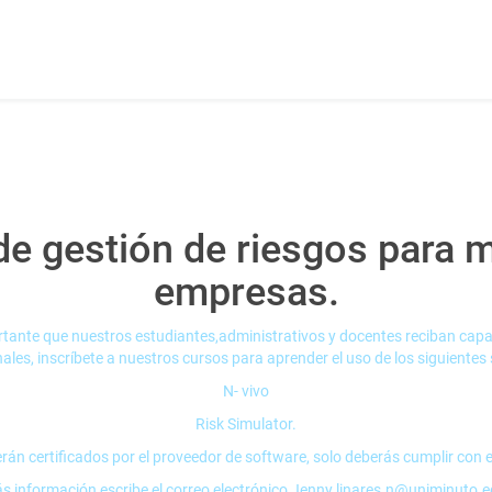
de gestión de riesgos para 
empresas.
ortante que nuestros estudiantes,administrativos y docentes reciban cap
ales, inscríbete a nuestros cursos para aprender el uso de los siguientes
N- vivo
Risk Simulator.
rán certificados por el proveedor de software, solo deberás cumplir con e
s información escribe el correo electrónico
Jenny.linares.n@uniminuto.