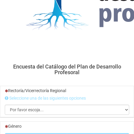
Encuesta del Catálogo del Plan de Desarrollo
Profesoral
(Esta pregunta es obligatoria)
Rectoría/Vicerrectoría Regional
Seleccione una de las siguientes opciones
(Esta pregunta es obligatoria)
Género