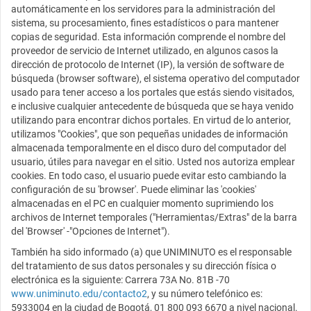
automáticamente en los servidores para la administración del
sistema, su procesamiento, fines estadísticos o para mantener
copias de seguridad. Esta información comprende el nombre del
proveedor de servicio de Internet utilizado, en algunos casos la
dirección de protocolo de Internet (IP), la versión de software de
búsqueda (browser software), el sistema operativo del computador
usado para tener acceso a los portales que estás siendo visitados,
e inclusive cualquier antecedente de búsqueda que se haya venido
utilizando para encontrar dichos portales. En virtud de lo anterior,
utilizamos "Cookies", que son pequeñas unidades de información
almacenada temporalmente en el disco duro del computador del
usuario, útiles para navegar en el sitio. Usted nos autoriza emplear
cookies. En todo caso, el usuario puede evitar esto cambiando la
configuración de su 'browser'. Puede eliminar las 'cookies'
almacenadas en el PC en cualquier momento suprimiendo los
archivos de Internet temporales ("Herramientas/Extras" de la barra
del 'Browser' -"Opciones de Internet").
También ha sido informado (a) que UNIMINUTO es el responsable
del tratamiento de sus datos personales y su dirección física o
electrónica es la siguiente: Carrera 73A No. 81B -70
www.uniminuto.edu/contacto2
, y su número telefónico es:
5933004 en la ciudad de Bogotá, 01 800 093 6670 a nivel nacional.