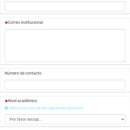
(Esta pregunta es obligatoria)
Correo institucional
Número de contacto
(Esta pregunta es obligatoria)
Nivel académico
Seleccione una de las siguientes opciones