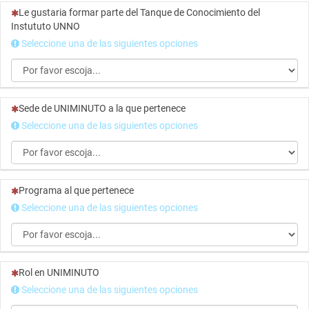
(Esta pregunta es obligatoria)
Le gustaria formar parte del Tanque de Conocimiento del
Instututo UNNO
Seleccione una de las siguientes opciones
(Esta pregunta es obligatoria)
Sede de UNIMINUTO a la que pertenece
Seleccione una de las siguientes opciones
(Esta pregunta es obligatoria)
Programa al que pertenece
Seleccione una de las siguientes opciones
(Esta pregunta es obligatoria)
Rol en UNIMINUTO
Seleccione una de las siguientes opciones