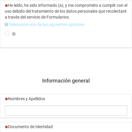
(Esta pregunta es obligatoria)
He leído, he sido informado (a), y me comprometo a cumplir con el
uso debido del tratamiento de los datos personales que recolectaré
a través del servicio de Formularios.
Seleccione una de las siguientes opciones
Si
Información general
(Esta pregunta es obligatoria)
Nombres y Apellidos
(Esta pregunta es obligatoria)
Documento de Identidad