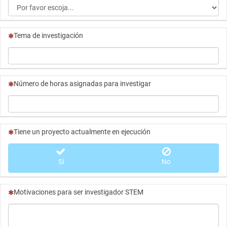
(Esta pregunta es obligatoria)
Tema de investigación
(Esta pregunta es obligatoria)
Número de horas asignadas para investigar
(Esta pregunta es obligatoria)
Tiene un proyecto actualmente en ejecución
Sí
No
(Esta pregunta es obligatoria)
Motivaciones para ser investigador STEM