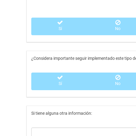
Sí
No
¿Considera importante seguir implementado este tipo d
Sí
No
Si tiene alguna otra información: