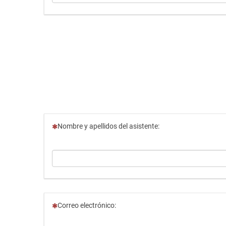
(Esta pregunta es obligatoria)
Nombre y apellidos del asistente:
(Esta pregunta es obligatoria)
Correo electrónico: