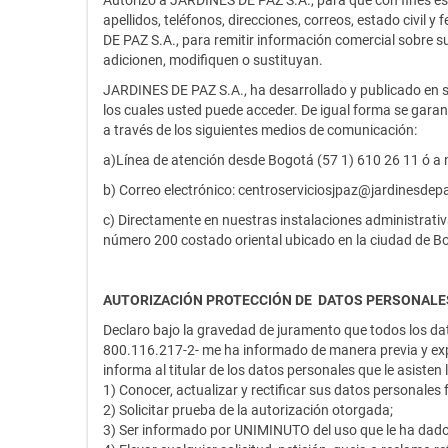
Autorizo a JARDINES DE PAZ S.A., para que con fines est
apellidos, teléfonos, direcciones, correos, estado civi
DE PAZ S.A., para remitir información comercial sobre s
adicionen, modifiquen o sustituyan.
JARDINES DE PAZ S.A., ha desarrollado y publicado en s
los cuales usted puede acceder. De igual forma se garant
a través de los siguientes medios de comunicación:
a)Línea de atención desde Bogotá (57 1) 610 26 11 ó a 
b) Correo electrónico: centroserviciosjpaz@jardinesde
c) Directamente en nuestras instalaciones administrativ
número 200 costado oriental ubicado en la ciudad de B
AUTORIZACIÓN PROTECCIÓN DE DATOS PERSONALES 
Declaro bajo la gravedad de juramento que todos los
800.116.217-2- me ha informado de manera previa y expr
informa al titular de los datos personales que le asisten
1) Conocer, actualizar y rectificar sus datos personal
2) Solicitar prueba de la autorización otorgada;
3) Ser informado por UNIMINUTO del uso que le ha dado