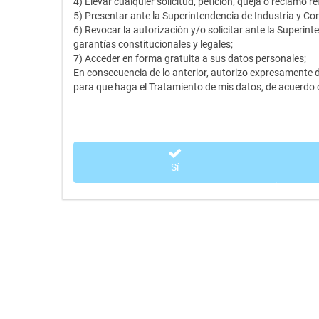
4) Elevar cualquier solicitud, petición, queja o reclamo 
5) Presentar ante la Superintendencia de Industria y Com
6) Revocar la autorización y/o solicitar ante la Superin
garantías constitucionales y legales;
7) Acceder en forma gratuita a sus datos personales;
En consecuencia de lo anterior, autorizo expresament
para que haga el Tratamiento de mis datos, de acuerdo c
Sí