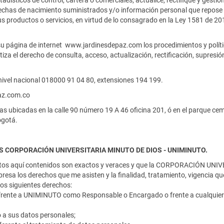
adísticos de control, cartera o comerciales; actualice, rectifique y gest
l y fechas de nacimiento suministrados y/o información personal que repo
us productos o servicios, en virtud de lo consagrado en la Ley 1581 de 20
u página de internet www.jardinesdepaz.com los procedimientos y políti
iza el derecho de consulta, acceso, actualización, rectificación, supresió
nivel nacional 018000 91 04 80, extensiones 194 199.
paz.com.co
as ubicadas en la calle 90 número 19 A 46 oficina 201, ó en el parque cem
ogotá.
CORPORACIÓN UNIVERSITARIA MINUTO DE DIOS - UNIMINUTO.
 datos aquí contenidos son exactos y veraces y que la CORPORACIÓN U
esa los derechos que me asisten y la finalidad, tratamiento, vigencia q
 los siguientes derechos:
es frente a UNIMINUTO como Responsable o Encargado o frente a cualquier
 a sus datos personales;